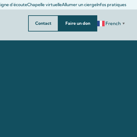
igne d'écoute
Chapelle virtuelle
Allumer un cierge
Infos pratiques
French
Contact
Faire un don
▼