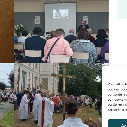
Pour offrir 
cookies pour
consentir à 
comportement
ou de retire
caractéristi
Ac