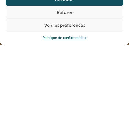
Refuser
Découvrir le Sanctuaire
La famille Martin
Voir les préférences
Agenda
Politique de confidentialité
HISTOIRE
Le sanctuaire
À Alençon, venez vous ressourcer en famille, seul ou en
couple, auprès des saints époux Louis et Zélie Martin,
parents de sainte Thérèse de l’Enfant-Jésus et premier
couple canonisé ensemble par l’Eglise. Découvrez la source
de leur bonheur conjugal et familial : l’amour qui les unit, leur