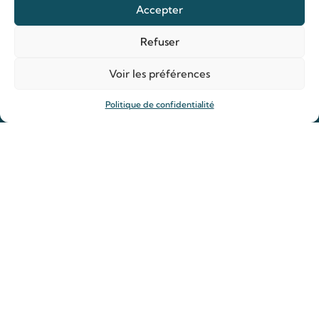
Accepter
Refuser
Organiser ma venue
Horaires
Voir les préférences
Agenda
Politique de confidentialité
Hôtellerie des pèlerins
Organiser ma venue
Anniversaire de mariage
Prier
Déposer une intention de prière
Allumer un cierge
Offrir une messe
Reliques des saints Louis et Zélie
Rejoindre la Famille de Louis et Zélie