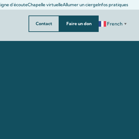
igne d'écoute
Chapelle virtuelle
Allumer un cierge
Infos pratiques
French
Contact
Faire un don
▼