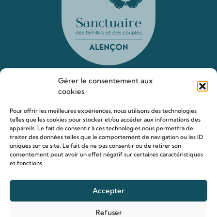
Gérer le consentement aux
cookies
Le sanctuaire Louis & Zélie
Pour offrir les meilleures expériences, nous utilisons des technologies
Chapelle virtuelle
telles que les cookies pour stocker et/ou accéder aux informations des
La famille Martin
appareils. Le fait de consentir à ces technologies nous permettra de
traiter des données telles que le comportement de navigation ou les ID
Les lieux de pèlerinage
uniques sur ce site. Le fait de ne pas consentir ou de retirer son
Le sanctuaire Louis et Zélie
consentement peut avoir un effet négatif sur certaines caractéristiques
et fonctions.
Soutenir le sanctuaire
Accepter
Organiser ma venue
Refuser