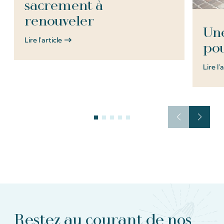
sacrement à
renouveler
Une
Lire l'article
pou
Lire l'
Restez au courant de nos