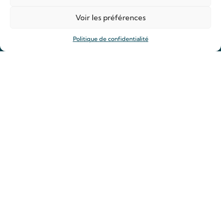
Horaires
Agenda
Voir les préférences
Hôtellerie des pèlerins
Politique de confidentialité
Organiser ma venue
Anniversaire de mariage
Prier
Déposer une intention de prière
Allumer un cierge
Offrir une messe
Reliques des saints Louis et Zélie
Rejoindre la Famille de Louis et Zélie
Actualités
Guide spirituelle