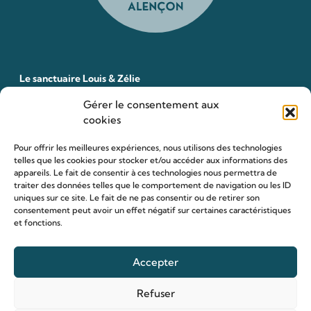
Le sanctuaire Louis & Zélie
Chapelle virtuelle
Gérer le consentement aux
cookies
La famille Martin
Les lieux de pèlerinage
Pour offrir les meilleures expériences, nous utilisons des technologies
Le sanctuaire Louis et Zélie
telles que les cookies pour stocker et/ou accéder aux informations des
appareils. Le fait de consentir à ces technologies nous permettra de
Soutenir le sanctuaire
traiter des données telles que le comportement de navigation ou les ID
uniques sur ce site. Le fait de ne pas consentir ou de retirer son
consentement peut avoir un effet négatif sur certaines caractéristiques
et fonctions.
Organiser ma venue
Horaires
Accepter
Agenda
Hôtellerie des pèlerins
Refuser