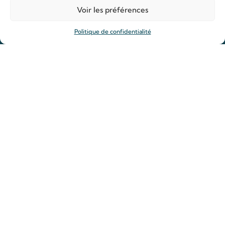
Organiser ma venue
Voir les préférences
Anniversaire de mariage
Politique de confidentialité
Prier
Déposer une intention de prière
Allumer un cierge
Offrir une messe
Reliques des saints Louis et Zélie
Rejoindre la Famille de Louis et Zélie
Actualités
Guide spirituelle
Actualité du sanctuaire