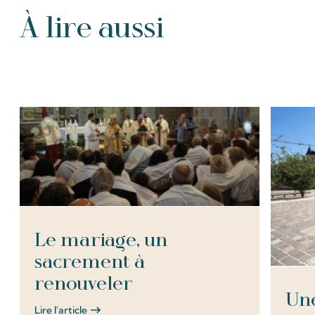
À lire aussi
Tous les Articles
Le mariage, un
sacrement à
renouveler
Une
Lire l'article