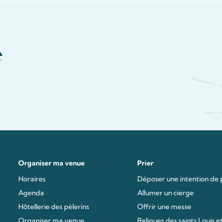
e
Organiser ma venue
Prier
Horaires
Déposer une intention de 
Agenda
Allumer un cierge
Hôtellerie des pèlerins
Offrir une messe
Organiser ma venue
Reliques des saints Louis et