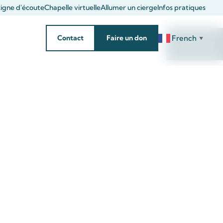
igne d'écoute
Chapelle virtuelle
Allumer un cierge
Infos pratiques
French
Contact
Faire un don
▼
Rechercher