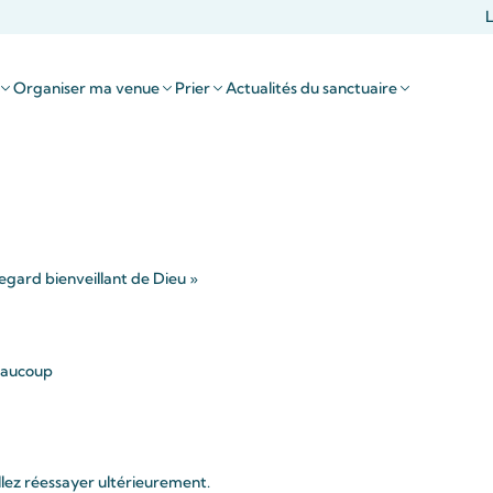
L
Organiser ma venue
Prier
Actualités du sanctuaire
egard bienveillant de Dieu »
beaucoup
llez réessayer ultérieurement.