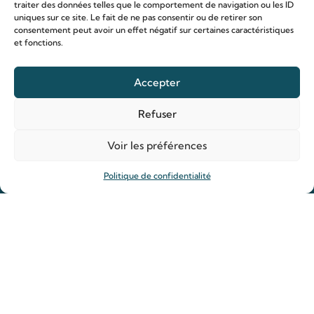
traiter des données telles que le comportement de navigation ou les ID
uniques sur ce site. Le fait de ne pas consentir ou de retirer son
consentement peut avoir un effet négatif sur certaines caractéristiques
et fonctions.
Le sanctuaire Louis & Zélie
Accepter
Chapelle virtuelle
Refuser
La famille Martin
Les lieux de pèlerinage
Voir les préférences
Le sanctuaire Louis et Zélie
Soutenir le sanctuaire
Politique de confidentialité
Organiser ma venue
Horaires
Agenda
Hôtellerie des pèlerins
Organiser ma venue