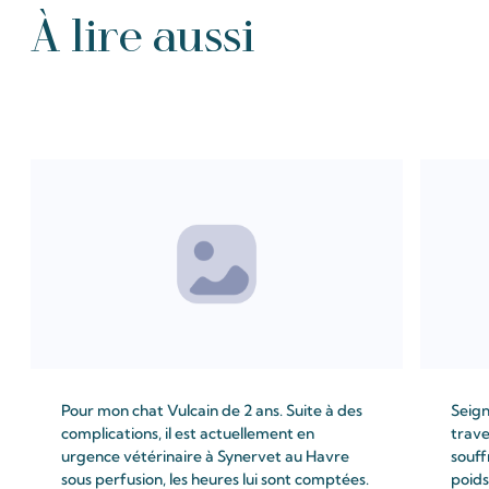
À lire aussi
Tous les Intention de prières
Pour mon chat Vulcain de 2 ans. Suite à des
Seign
complications, il est actuellement en
trave
urgence vétérinaire à Synervet au Havre
souff
sous perfusion, les heures lui sont comptées.
poids