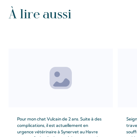
À lire aussi
Tous les Intention de prières
Pour mon chat Vulcain de 2 ans. Suite à des
Seign
complications, il est actuellement en
trave
urgence vétérinaire à Synervet au Havre
souff