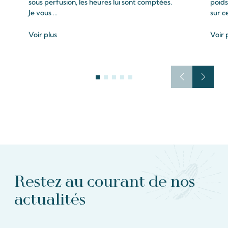
sous perfusion, les heures lui sont comptées.
poids
Je vous ...
sur c
Voir plus
Voir 
Restez au courant de nos
actualités