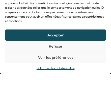
appareils. Le fait de consentir à ces technologies nous permettra de
traiter des données telles que le comportement de navigation ou les ID
uniques sur ce site. Le fait de ne pas consentir ou de retirer son
consentement peut avoir un effet négatif sur certaines caractéristiques
et fonctions.
Le sanctuaire Louis & Zélie
Accepter
Chapelle virtuelle
La famille Martin
Refuser
Les lieux de pèlerinage
Voir les préférences
Le sanctuaire Louis et Zélie
Soutenir le sanctuaire
Politique de confidentialité
Organiser ma venue
Horaires
Agenda
Hôtellerie des pèlerins