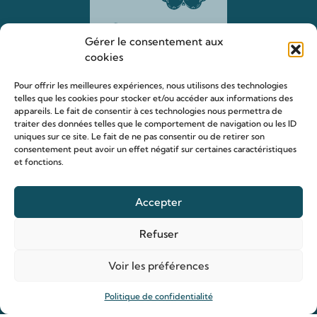
Gérer le consentement aux
cookies
Pour offrir les meilleures expériences, nous utilisons des technologies
telles que les cookies pour stocker et/ou accéder aux informations des
appareils. Le fait de consentir à ces technologies nous permettra de
traiter des données telles que le comportement de navigation ou les ID
uniques sur ce site. Le fait de ne pas consentir ou de retirer son
Le sanctuaire Louis & Zélie
consentement peut avoir un effet négatif sur certaines caractéristiques
Chapelle virtuelle
et fonctions.
La famille Martin
Accepter
Les lieux de pèlerinage
Le sanctuaire Louis et Zélie
Refuser
Soutenir le sanctuaire
Voir les préférences
Organiser ma venue
Politique de confidentialité