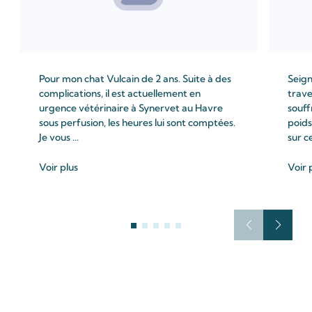
Pour mon chat Vulcain de 2 ans. Suite à des
Seign
complications, il est actuellement en
trave
urgence vétérinaire à Synervet au Havre
souff
sous perfusion, les heures lui sont comptées.
poids
Je vous ...
sur c
Voir plus
Voir 