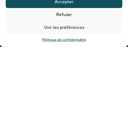
Accepter
Refuser
Organiser ma venue
Horaires
Voir les préférences
Agenda
Politique de confidentialité
Hôtellerie des pèlerins
Organiser ma venue
Anniversaire de mariage
Prier
Déposer une intention de prière
Allumer un cierge
Offrir une messe
Reliques des saints Louis et Zélie
Rejoindre la Famille de Louis et Zélie