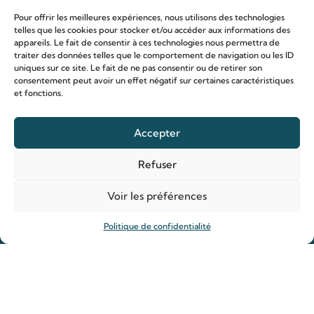
Pour offrir les meilleures expériences, nous utilisons des technologies
telles que les cookies pour stocker et/ou accéder aux informations des
appareils. Le fait de consentir à ces technologies nous permettra de
traiter des données telles que le comportement de navigation ou les ID
uniques sur ce site. Le fait de ne pas consentir ou de retirer son
consentement peut avoir un effet négatif sur certaines caractéristiques
et fonctions.
Le sanctuaire Louis & Zélie
Chapelle virtuelle
Accepter
La famille Martin
Les lieux de pèlerinage
Refuser
Le sanctuaire Louis et Zélie
Voir les préférences
Soutenir le sanctuaire
Politique de confidentialité
Organiser ma venue
Horaires
Agenda