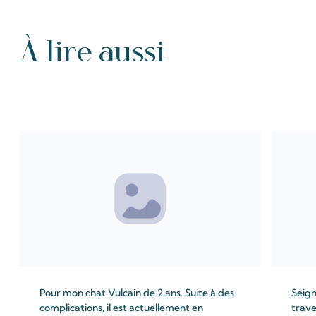
À lire aussi
Tous les Intention de prières
Pour mon chat Vulcain de 2 ans. Suite à des
Seign
complications, il est actuellement en
trave