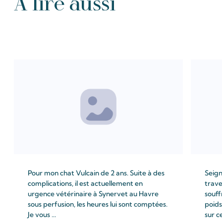
À lire aussi
Tous les Intention de prières
Pour mon chat Vulcain de 2 ans. Suite à des
Seign
complications, il est actuellement en
trave
urgence vétérinaire à Synervet au Havre
souff
sous perfusion, les heures lui sont comptées.
poids
Je vous ...
sur c