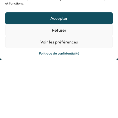
et fonctions.
Accepter
Le sanctuaire Louis & Zélie
Chapelle virtuelle
Refuser
La famille Martin
Voir les préférences
Les lieux de pèlerinage
Le sanctuaire Louis et Zélie
Politique de confidentialité
Soutenir le sanctuaire
Organiser ma venue
Horaires
Agenda
Hôtellerie des pèlerins
Organiser ma venue
Anniversaire de mariage