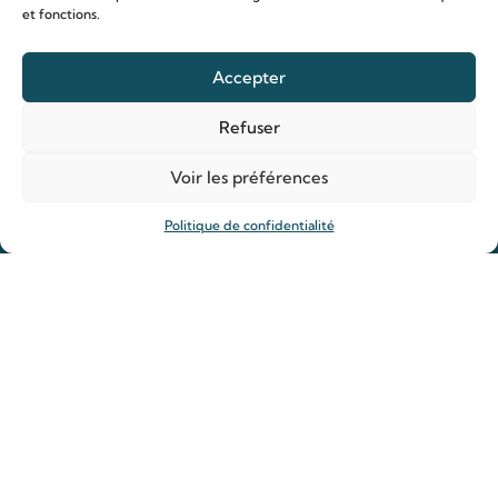
et fonctions.
Accepter
Le sanctuaire Louis & Zélie
Chapelle virtuelle
Refuser
La famille Martin
Voir les préférences
Les lieux de pèlerinage
Le sanctuaire Louis et Zélie
Politique de confidentialité
Soutenir le sanctuaire
Organiser ma venue
Horaires
Agenda
Hôtellerie des pèlerins
Organiser ma venue
Anniversaire de mariage