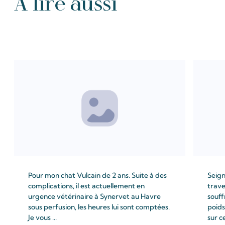
À lire aussi
Tous les Intention de prières
Pour mon chat Vulcain de 2 ans. Suite à des
Seign
complications, il est actuellement en
trave
urgence vétérinaire à Synervet au Havre
souff
sous perfusion, les heures lui sont comptées.
poids
Je vous ...
sur c