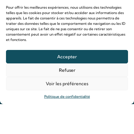
Pour offrir les meilleures expériences, nous utilisons des technologies
telles que les cookies pour stocker et/ou accéder aux informations des
appareils. Le fait de consentir à ces technologies nous permettra de
traiter des données telles que le comportement de navigation ou les ID
uniques sur ce site. Le fait de ne pas consentir ou de retirer son
consentement peut avoir un effet négatif sur certaines caractéristiques
et fonctions.
Le sanctuaire Louis & Zélie
Chapelle virtuelle
Accepter
La famille Martin
Les lieux de pèlerinage
Refuser
Le sanctuaire Louis et Zélie
Voir les préférences
Soutenir le sanctuaire
Politique de confidentialité
Organiser ma venue
Horaires
Agenda