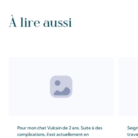
À lire aussi
Tous les Intention de prières
Pour mon chat Vulcain de 2 ans. Suite à des
Seign
complications, il est actuellement en
trave