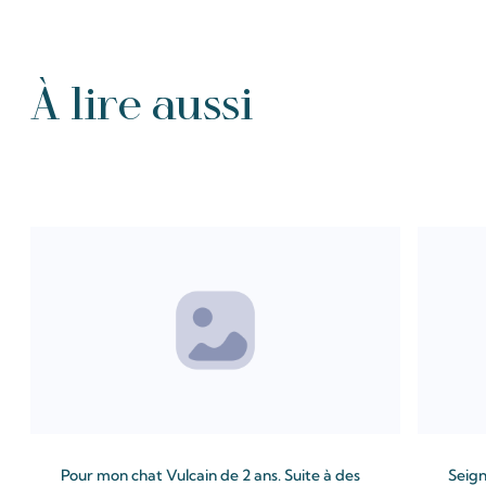
À lire aussi
Tous les Intention de prières
Pour mon chat Vulcain de 2 ans. Suite à des
Seign