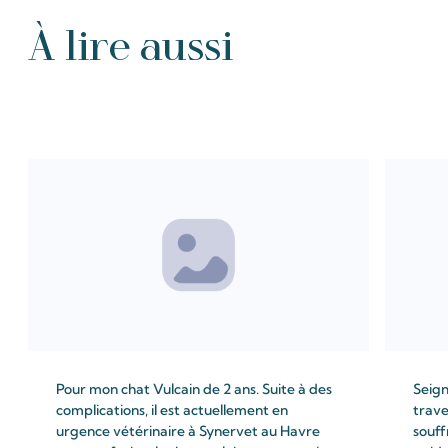
À lire aussi
Tous les Intention de prières
Pour mon chat Vulcain de 2 ans. Suite à des
Seign
complications, il est actuellement en
trave
urgence vétérinaire à Synervet au Havre
souff