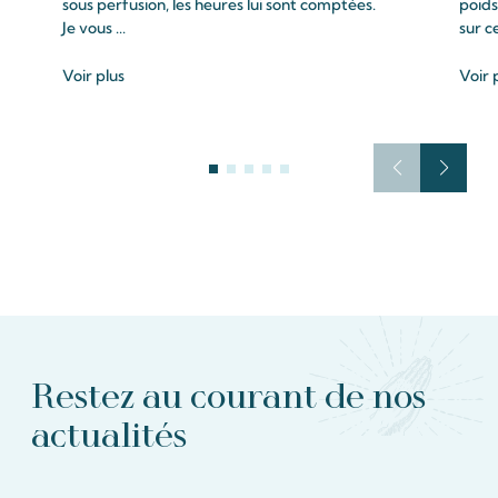
sous perfusion, les heures lui sont comptées.
poids
Je vous ...
sur c
Voir plus
Voir 
Restez au courant de nos
actualités