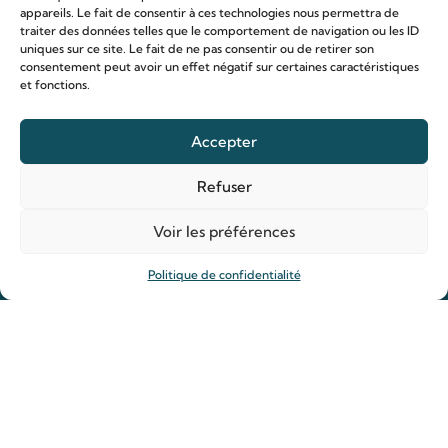
appareils. Le fait de consentir à ces technologies nous permettra de
traiter des données telles que le comportement de navigation ou les ID
uniques sur ce site. Le fait de ne pas consentir ou de retirer son
consentement peut avoir un effet négatif sur certaines caractéristiques
et fonctions.
Le sanctuaire Louis & Zélie
Accepter
Chapelle virtuelle
La famille Martin
Refuser
Les lieux de pèlerinage
Voir les préférences
Le sanctuaire Louis et Zélie
Soutenir le sanctuaire
Politique de confidentialité
Organiser ma venue
Horaires
Agenda
Hôtellerie des pèlerins