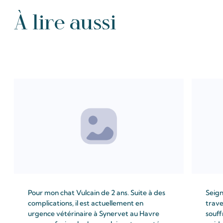
À lire aussi
Tous les Intention de prières
Pour mon chat Vulcain de 2 ans. Suite à des
Seign
complications, il est actuellement en
trave
urgence vétérinaire à Synervet au Havre
souff