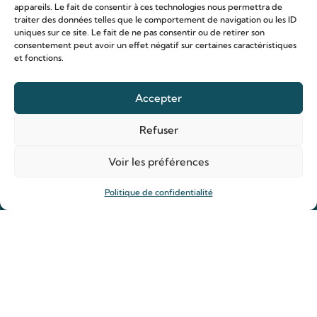
appareils. Le fait de consentir à ces technologies nous permettra de
traiter des données telles que le comportement de navigation ou les ID
uniques sur ce site. Le fait de ne pas consentir ou de retirer son
consentement peut avoir un effet négatif sur certaines caractéristiques
et fonctions.
Le sanctuaire Louis & Zélie
Accepter
Chapelle virtuelle
La famille Martin
Refuser
Les lieux de pèlerinage
Voir les préférences
Le sanctuaire Louis et Zélie
Soutenir le sanctuaire
Politique de confidentialité
Organiser ma venue
Horaires
Agenda
Hôtellerie des pèlerins