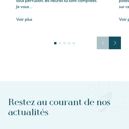
sous perfusion, les heures lui sont comptées.
poids
Je vous ...
sur c
Voir plus
Voir 
Restez au courant de nos
actualités