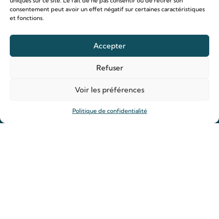
uniques sur ce site. Le fait de ne pas consentir ou de retirer son
consentement peut avoir un effet négatif sur certaines caractéristiques
et fonctions.
Le sanctuaire Louis & Zélie
Accepter
Chapelle virtuelle
Refuser
La famille Martin
Les lieux de pèlerinage
Voir les préférences
Le sanctuaire Louis et Zélie
Politique de confidentialité
Soutenir le sanctuaire
Organiser ma venue
Horaires
Agenda
Hôtellerie des pèlerins
Organiser ma venue