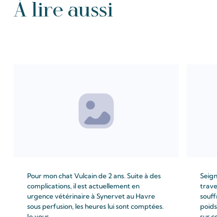
À lire aussi
Tous les Intention de prières
Pour mon chat Vulcain de 2 ans. Suite à des
Seign
complications, il est actuellement en
trave
urgence vétérinaire à Synervet au Havre
souff
sous perfusion, les heures lui sont comptées.
poids
Je vous ...
sur c