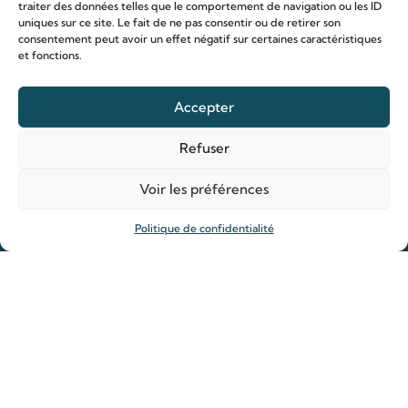
traiter des données telles que le comportement de navigation ou les ID
uniques sur ce site. Le fait de ne pas consentir ou de retirer son
consentement peut avoir un effet négatif sur certaines caractéristiques
et fonctions.
Le sanctuaire Louis & Zélie
Accepter
Chapelle virtuelle
Refuser
La famille Martin
Les lieux de pèlerinage
Voir les préférences
Le sanctuaire Louis et Zélie
Soutenir le sanctuaire
Politique de confidentialité
Organiser ma venue
Horaires
Agenda
Hôtellerie des pèlerins
Organiser ma venue