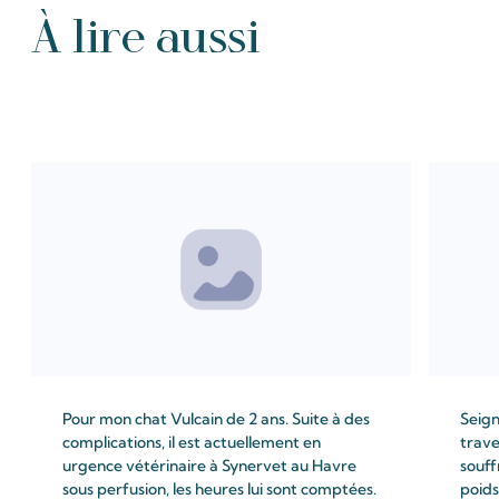
À lire aussi
Tous les Intention de prières
Pour mon chat Vulcain de 2 ans. Suite à des
Seign
complications, il est actuellement en
trave
urgence vétérinaire à Synervet au Havre
souff
sous perfusion, les heures lui sont comptées.
poids