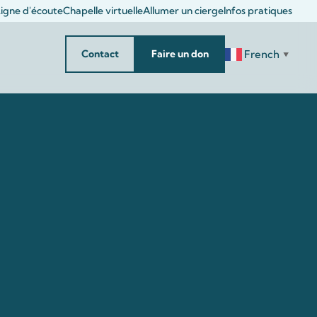
igne d'écoute
Chapelle virtuelle
Allumer un cierge
Infos pratiques
French
Contact
Faire un don
▼