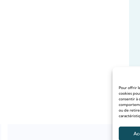
Pour offrir 
cookies pour
consentir à 
comportement
ou de retire
caractéristi
Ac