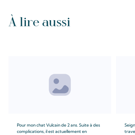
À lire aussi
Tous les Intention de prières
Pour mon chat Vulcain de 2 ans. Suite à des
Seign
complications, il est actuellement en
trave