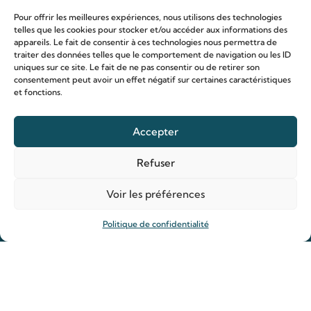
Pour offrir les meilleures expériences, nous utilisons des technologies
telles que les cookies pour stocker et/ou accéder aux informations des
appareils. Le fait de consentir à ces technologies nous permettra de
traiter des données telles que le comportement de navigation ou les ID
uniques sur ce site. Le fait de ne pas consentir ou de retirer son
consentement peut avoir un effet négatif sur certaines caractéristiques
et fonctions.
Le sanctuaire Louis & Zélie
Chapelle virtuelle
Accepter
La famille Martin
Les lieux de pèlerinage
Refuser
Le sanctuaire Louis et Zélie
Voir les préférences
Soutenir le sanctuaire
Politique de confidentialité
Organiser ma venue
Horaires
Agenda