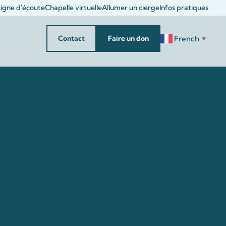
igne d'écoute
Chapelle virtuelle
Allumer un cierge
Infos pratiques
French
Contact
Faire un don
▼