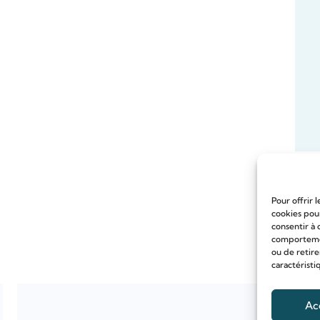
Pour offrir 
cookies pour
consentir à 
comportement
ou de retire
caractéristi
Ac