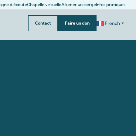
igne d'écoute
Chapelle virtuelle
Allumer un cierge
Infos pratiques
French
Contact
Faire un don
▼