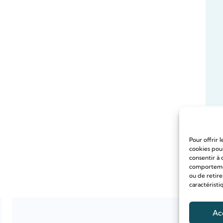
Pour offrir 
cookies pour
consentir à 
comportement
ou de retire
caractéristi
Ac