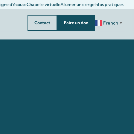
igne d'écoute
Chapelle virtuelle
Allumer un cierge
Infos pratiques
French
Contact
Faire un don
▼