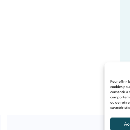
Pour offrir 
cookies pour
consentir à 
comportement
ou de retire
caractéristi
Ac