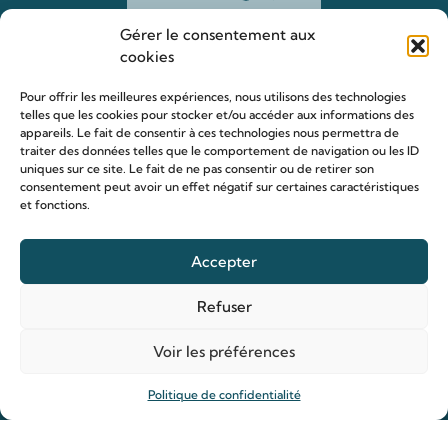
Gérer le consentement aux
cookies
Pour offrir les meilleures expériences, nous utilisons des technologies
telles que les cookies pour stocker et/ou accéder aux informations des
appareils. Le fait de consentir à ces technologies nous permettra de
traiter des données telles que le comportement de navigation ou les ID
uniques sur ce site. Le fait de ne pas consentir ou de retirer son
Le sanctuaire Louis & Zélie
consentement peut avoir un effet négatif sur certaines caractéristiques
et fonctions.
Chapelle virtuelle
La famille Martin
Accepter
Les lieux de pèlerinage
Le sanctuaire Louis et Zélie
Refuser
Soutenir le sanctuaire
Voir les préférences
Politique de confidentialité
Organiser ma venue
Horaires