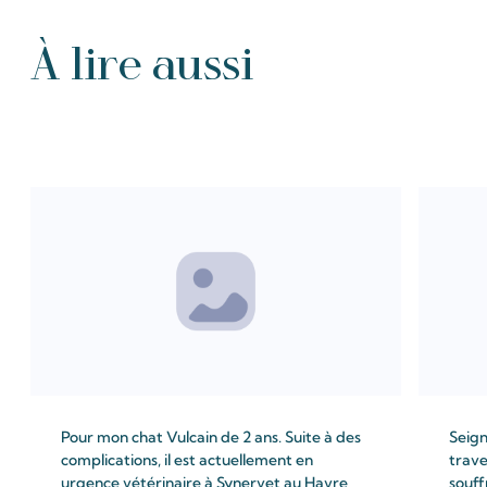
À lire aussi
Tous les Intention de prières
Pour mon chat Vulcain de 2 ans. Suite à des
Seign
complications, il est actuellement en
trave
urgence vétérinaire à Synervet au Havre
souff