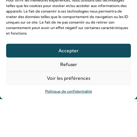
Pour offrir les meilleures expériences, nous utilisons des technologies
telles que les cookies pour stocker et/ou accéder aux informations des
appareils. Le fait de consentir à ces technologies nous permettra de
traiter des données telles que le comportement de navigation ou les ID
uniques sur ce site. Le fait de ne pas consentir ou de retirer son
consentement peut avoir un effet négatif sur certaines caractéristiques
et fonctions.
Le sanctuaire Louis & Zélie
Chapelle virtuelle
Accepter
La famille Martin
Refuser
Les lieux de pèlerinage
Le sanctuaire Louis et Zélie
Voir les préférences
Soutenir le sanctuaire
Politique de confidentialité
Organiser ma venue
Horaires
Agenda
Hôtellerie des pèlerins