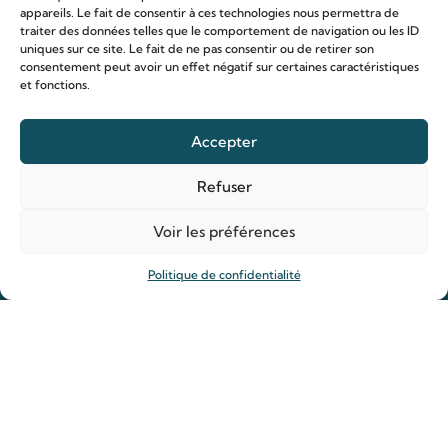
appareils. Le fait de consentir à ces technologies nous permettra de
traiter des données telles que le comportement de navigation ou les ID
uniques sur ce site. Le fait de ne pas consentir ou de retirer son
consentement peut avoir un effet négatif sur certaines caractéristiques
et fonctions.
Le sanctuaire Louis & Zélie
Accepter
Chapelle virtuelle
La famille Martin
Refuser
Les lieux de pèlerinage
Voir les préférences
Le sanctuaire Louis et Zélie
Soutenir le sanctuaire
Politique de confidentialité
Organiser ma venue
Horaires
Agenda
Hôtellerie des pèlerins