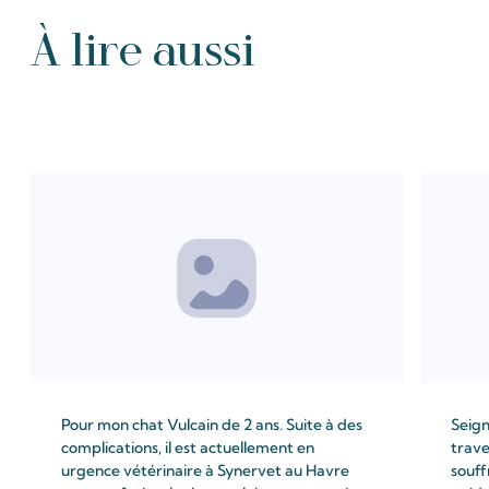
À lire aussi
Tous les Intention de prières
Pour mon chat Vulcain de 2 ans. Suite à des
Seign
complications, il est actuellement en
trave
urgence vétérinaire à Synervet au Havre
souff