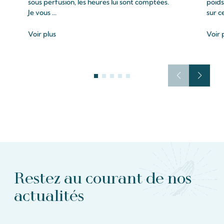
sous perfusion, les heures lui sont comptées.
poids
Je vous ...
sur c
Voir plus
Voir 
Restez au courant de nos
actualités