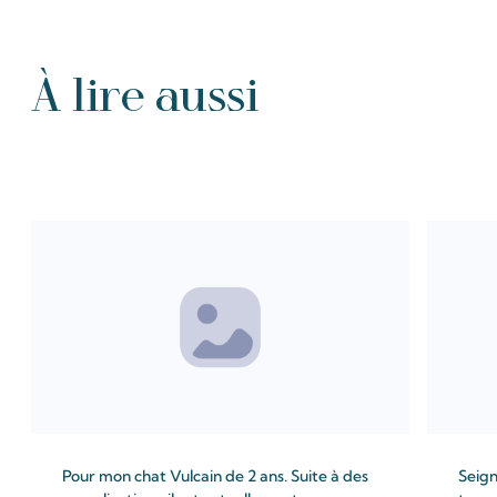
À lire aussi
Tous les Intention de prières
Pour mon chat Vulcain de 2 ans. Suite à des
Seign