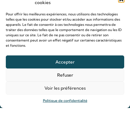
cookies
Pour offrir les meilleures expériences, nous utilisons des technologies
telles que les cookies pour stocker et/ou accéder aux informations des
appareils. Le fait de consentir à ces technologies nous permettra de
traiter des données telles que le comportement de navigation ou les ID
uniques sur ce site. Le fait de ne pas consentir ou de retirer son
consentement peut avoir un effet négatif sur certaines caractéristiques
Le sanctuaire Louis & Zélie
et fonctions.
Chapelle virtuelle
Accepter
La famille Martin
Les lieux de pèlerinage
Refuser
Le sanctuaire Louis et Zélie
Soutenir le sanctuaire
Voir les préférences
Politique de confidentialité
Organiser ma venue
Horaires
Agenda