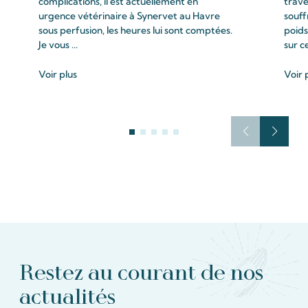
complications, il est actuellement en
trave
urgence vétérinaire à Synervet au Havre
souff
sous perfusion, les heures lui sont comptées.
poids
Je vous ...
sur c
Voir plus
Voir 
Restez au courant de nos
actualités