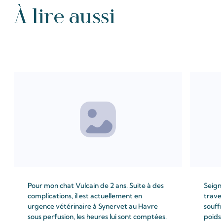
À lire aussi
Tous les Intention de prières
Pour mon chat Vulcain de 2 ans. Suite à des
Seign
complications, il est actuellement en
trave
urgence vétérinaire à Synervet au Havre
souff
sous perfusion, les heures lui sont comptées.
poids