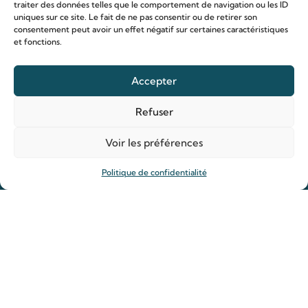
traiter des données telles que le comportement de navigation ou les ID
uniques sur ce site. Le fait de ne pas consentir ou de retirer son
consentement peut avoir un effet négatif sur certaines caractéristiques
et fonctions.
Le sanctuaire Louis & Zélie
Accepter
Chapelle virtuelle
Refuser
La famille Martin
Les lieux de pèlerinage
Voir les préférences
Le sanctuaire Louis et Zélie
Soutenir le sanctuaire
Politique de confidentialité
Organiser ma venue
Horaires
Agenda
Hôtellerie des pèlerins
Organiser ma venue