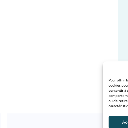
Pour offrir 
cookies pour
consentir à 
comportement
ou de retire
caractéristi
Ac