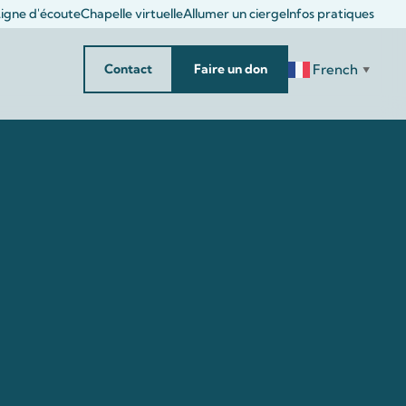
igne d'écoute
Chapelle virtuelle
Allumer un cierge
Infos pratiques
French
Contact
Faire un don
▼