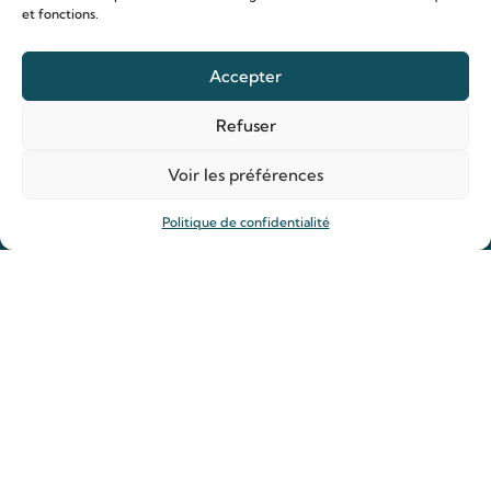
et fonctions.
Accepter
Le sanctuaire Louis & Zélie
Chapelle virtuelle
Refuser
La famille Martin
Voir les préférences
Les lieux de pèlerinage
Le sanctuaire Louis et Zélie
Politique de confidentialité
Soutenir le sanctuaire
Organiser ma venue
Horaires
Agenda
Hôtellerie des pèlerins
Organiser ma venue
Anniversaire de mariage