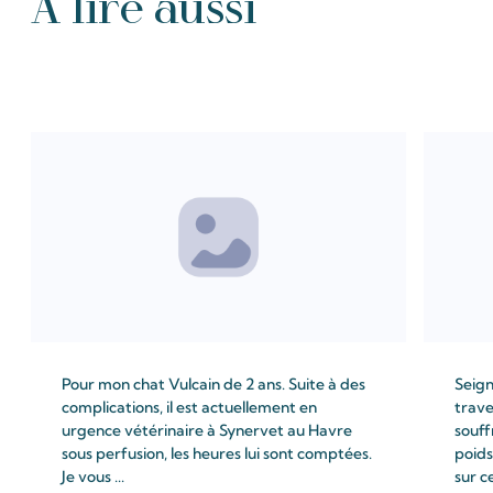
À lire aussi
Tous les Intention de prières
Pour mon chat Vulcain de 2 ans. Suite à des
Seign
complications, il est actuellement en
trave
urgence vétérinaire à Synervet au Havre
souff
sous perfusion, les heures lui sont comptées.
poids
Je vous ...
sur c