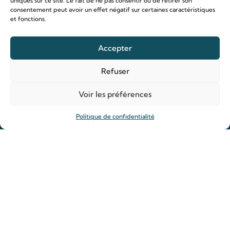
uniques sur ce site. Le fait de ne pas consentir ou de retirer son
consentement peut avoir un effet négatif sur certaines caractéristiques
et fonctions.
Le sanctuaire Louis & Zélie
Accepter
Chapelle virtuelle
Refuser
La famille Martin
Les lieux de pèlerinage
Voir les préférences
Le sanctuaire Louis et Zélie
Politique de confidentialité
Soutenir le sanctuaire
Organiser ma venue
Horaires
Agenda
Hôtellerie des pèlerins
Organiser ma venue