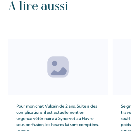
À lire aussi
Tous les Intention de prières
Pour mon chat Vulcain de 2 ans. Suite à des
Seign
complications, il est actuellement en
trave
urgence vétérinaire à Synervet au Havre
souff
sous perfusion, les heures lui sont comptées.
poids
Je vous ...
sur c