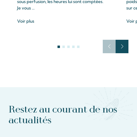
sous perfusion, les heures lui sont comptées.
poids
Je vous ...
sur c
Voir plus
Voir 
Restez au courant de nos
actualités