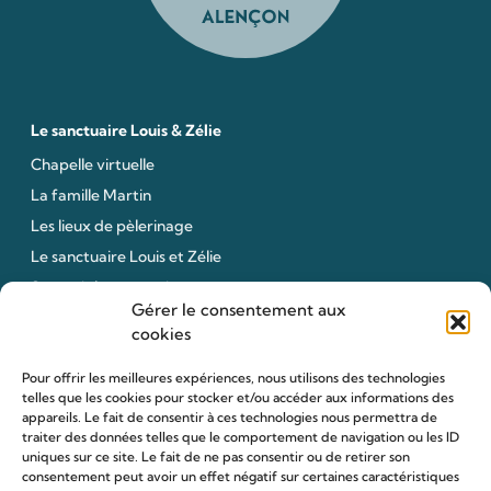
Le sanctuaire Louis & Zélie
Chapelle virtuelle
La famille Martin
Les lieux de pèlerinage
Le sanctuaire Louis et Zélie
Soutenir le sanctuaire
Gérer le consentement aux
cookies
Organiser ma venue
Pour offrir les meilleures expériences, nous utilisons des technologies
telles que les cookies pour stocker et/ou accéder aux informations des
Horaires
appareils. Le fait de consentir à ces technologies nous permettra de
Agenda
traiter des données telles que le comportement de navigation ou les ID
uniques sur ce site. Le fait de ne pas consentir ou de retirer son
Hôtellerie des pèlerins
consentement peut avoir un effet négatif sur certaines caractéristiques