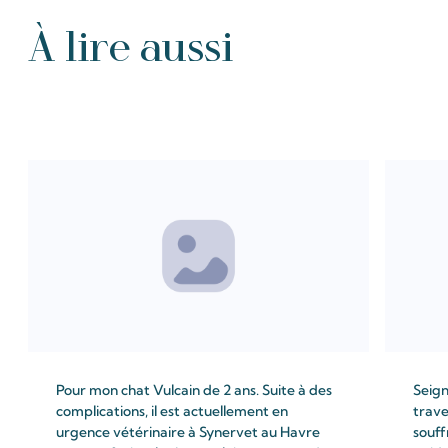
À lire aussi
Tous les Intention de prières
Pour mon chat Vulcain de 2 ans. Suite à des
Seign
complications, il est actuellement en
trave
urgence vétérinaire à Synervet au Havre
souff