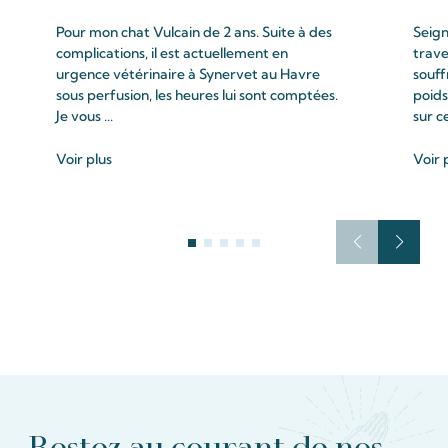
Pour mon chat Vulcain de 2 ans. Suite à des
Seign
complications, il est actuellement en
trave
urgence vétérinaire à Synervet au Havre
souff
sous perfusion, les heures lui sont comptées.
poids
Je vous ...
sur c
Voir plus
Voir 
Restez au courant de nos