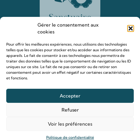
Gérer le consentement aux
cookies
Pour offrir les meilleures expériences, nous utilisons des technologies
telles que les cookies pour stocker et/ou accéder aux informations des
appareils. Le fait de consentir à ces technologies nous permettra de
traiter des données telles que le comportement de navigation ou les ID
Le sanctuaire Louis & Zélie
uniques sur ce site. Le fait de ne pas consentir ou de retirer son
consentement peut avoir un effet négatif sur certaines caractéristiques
Chapelle virtuelle
et fonctions.
La famille Martin
Les lieux de pèlerinage
Accepter
Le sanctuaire Louis et Zélie
Refuser
Soutenir le sanctuaire
Voir les préférences
Organiser ma venue
Politique de confidentialité