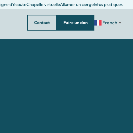
igne d'écoute
Chapelle virtuelle
Allumer un cierge
Infos pratiques
French
Contact
Faire un don
▼