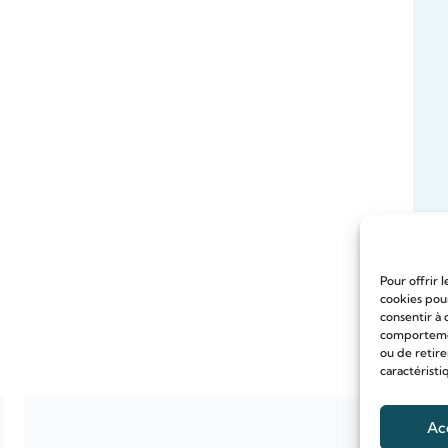
Pour offrir 
cookies pour
consentir à 
comportement
ou de retire
caractéristi
Ac