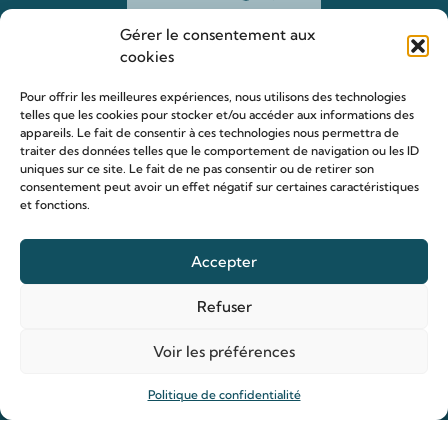
Gérer le consentement aux
cookies
Pour offrir les meilleures expériences, nous utilisons des technologies
telles que les cookies pour stocker et/ou accéder aux informations des
appareils. Le fait de consentir à ces technologies nous permettra de
traiter des données telles que le comportement de navigation ou les ID
uniques sur ce site. Le fait de ne pas consentir ou de retirer son
Le sanctuaire Louis & Zélie
consentement peut avoir un effet négatif sur certaines caractéristiques
et fonctions.
Chapelle virtuelle
La famille Martin
Accepter
Les lieux de pèlerinage
Le sanctuaire Louis et Zélie
Refuser
Soutenir le sanctuaire
Voir les préférences
Politique de confidentialité
Organiser ma venue
Horaires