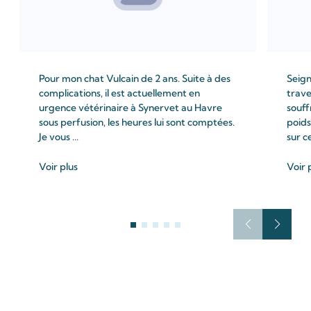
Pour mon chat Vulcain de 2 ans. Suite à des
Seign
complications, il est actuellement en
trave
urgence vétérinaire à Synervet au Havre
souff
sous perfusion, les heures lui sont comptées.
poids
Je vous ...
sur c
Voir plus
Voir 