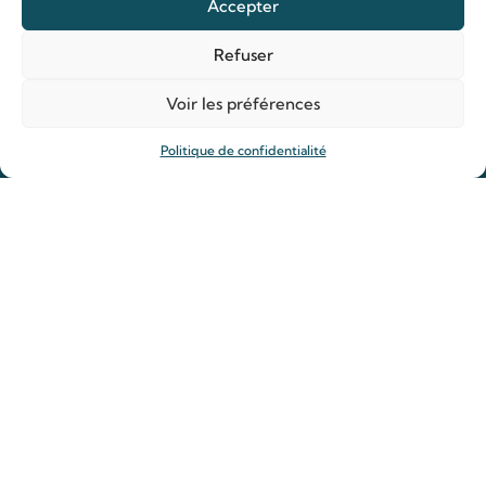
Accepter
Refuser
Organiser ma venue
Horaires
Voir les préférences
Agenda
Politique de confidentialité
Hôtellerie des pèlerins
Organiser ma venue
Anniversaire de mariage
Prier
Déposer une intention de prière
Allumer un cierge
Offrir une messe
Reliques des saints Louis et Zélie
Rejoindre la Famille de Louis et Zélie