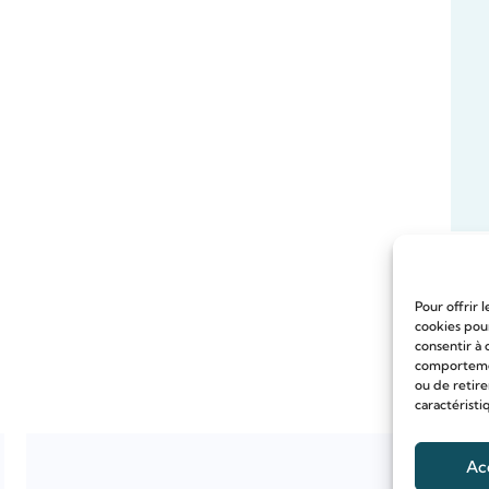
Pour offrir 
cookies pour
consentir à 
comportement
ou de retire
caractéristi
Ac