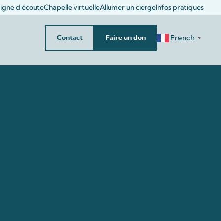
igne d'écoute
Chapelle virtuelle
Allumer un cierge
Infos pratiques
French
Contact
Faire un don
▼