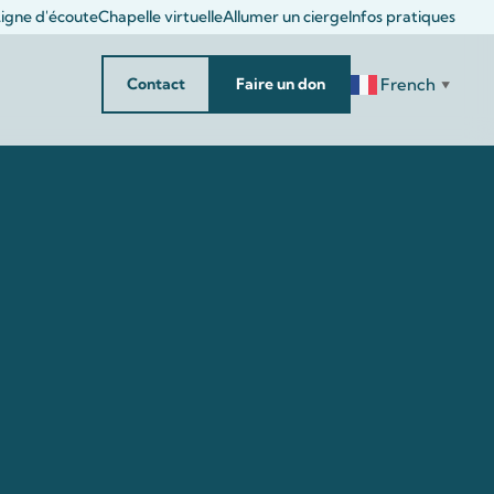
igne d'écoute
Chapelle virtuelle
Allumer un cierge
Infos pratiques
French
Contact
Faire un don
▼