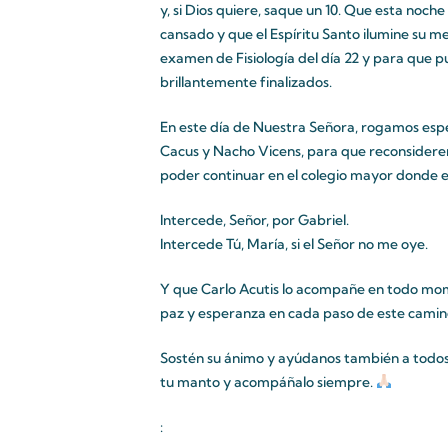
y, si Dios quiere, saque un 10. Que esta noch
cansado y que el Espíritu Santo ilumine su 
examen de Fisiología del día 22 y para que 
brillantemente finalizados.
En este día de Nuestra Señora, rogamos espe
Cacus y Nacho Vicens, para que reconsideren 
poder continuar en el colegio mayor donde 
Intercede, Señor, por Gabriel.
Intercede Tú, María, si el Señor no me oye.
Y que Carlo Acutis lo acompañe en todo mome
paz y esperanza en cada paso de este camin
Sostén su ánimo y ayúdanos también a todos 
tu manto y acompáñalo siempre.
: