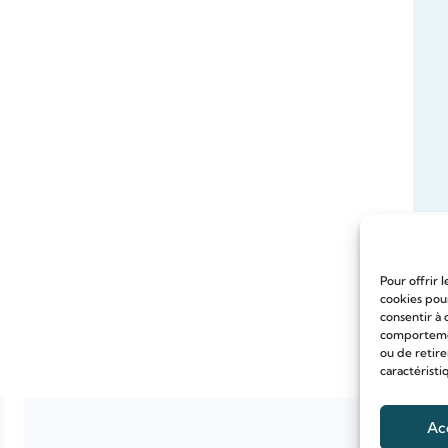
Pour offrir 
cookies pour
consentir à 
comportement
ou de retire
caractéristi
Ac