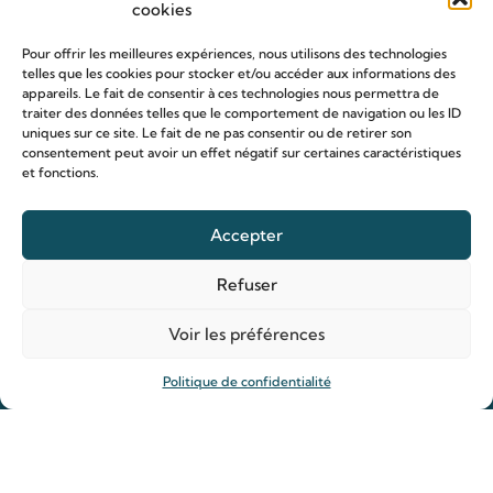
cookies
Pour offrir les meilleures expériences, nous utilisons des technologies
telles que les cookies pour stocker et/ou accéder aux informations des
appareils. Le fait de consentir à ces technologies nous permettra de
traiter des données telles que le comportement de navigation ou les ID
uniques sur ce site. Le fait de ne pas consentir ou de retirer son
consentement peut avoir un effet négatif sur certaines caractéristiques
Le sanctuaire Louis & Zélie
et fonctions.
Chapelle virtuelle
Accepter
La famille Martin
Les lieux de pèlerinage
Refuser
Le sanctuaire Louis et Zélie
Soutenir le sanctuaire
Voir les préférences
Politique de confidentialité
Organiser ma venue
Horaires
Agenda