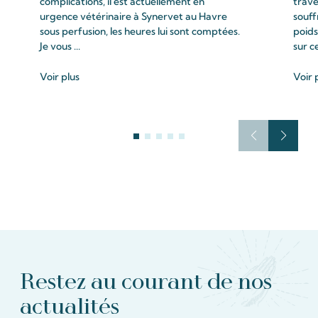
complications, il est actuellement en
trave
urgence vétérinaire à Synervet au Havre
souff
sous perfusion, les heures lui sont comptées.
poids
Je vous ...
sur c
Voir plus
Voir 
Restez au courant de nos
actualités