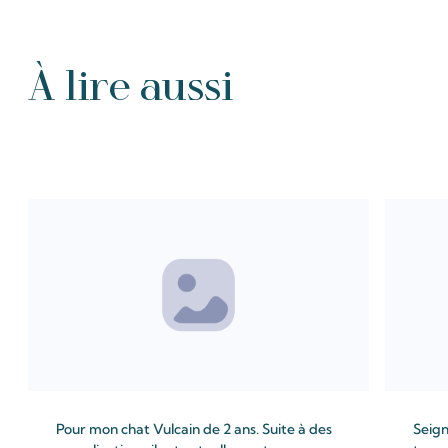
À lire aussi
Tous les Intention de prières
Pour mon chat Vulcain de 2 ans. Suite à des
Seign