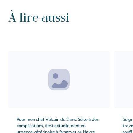
À lire aussi
Tous les Intention de prières
Pour mon chat Vulcain de 2 ans. Suite à des
Seign
complications, il est actuellement en
trave
urgence vétérinaire à Synervet au Havre
souff