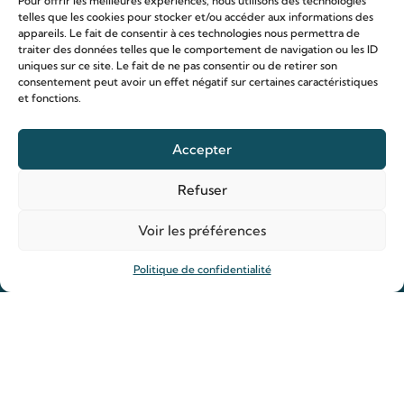
Pour offrir les meilleures expériences, nous utilisons des technologies
telles que les cookies pour stocker et/ou accéder aux informations des
appareils. Le fait de consentir à ces technologies nous permettra de
traiter des données telles que le comportement de navigation ou les ID
uniques sur ce site. Le fait de ne pas consentir ou de retirer son
consentement peut avoir un effet négatif sur certaines caractéristiques
et fonctions.
Le sanctuaire Louis & Zélie
Chapelle virtuelle
Accepter
La famille Martin
Refuser
Les lieux de pèlerinage
Le sanctuaire Louis et Zélie
Voir les préférences
Soutenir le sanctuaire
Politique de confidentialité
Organiser ma venue
Horaires
Agenda
Hôtellerie des pèlerins