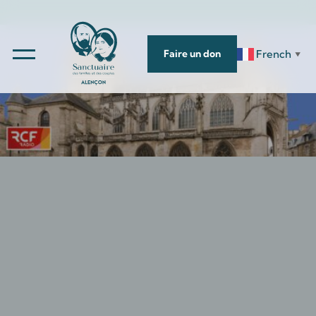
French
Faire un don
▼