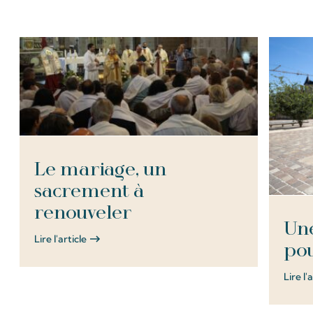
Le mariage, un
sacrement à
renouveler
Une
Lire l'article
pou
Lire l'