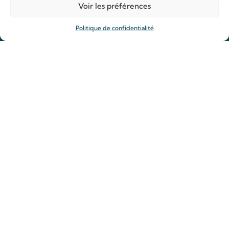
Voir les préférences
Le sanctuaire Louis & Zélie
Chapelle virtuelle
Politique de confidentialité
La famille Martin
Les lieux de pèlerinage
Le sanctuaire Louis et Zélie
Soutenir le sanctuaire
Organiser ma venue
Horaires
Agenda
Hôtellerie des pèlerins
Organiser ma venue
Anniversaire de mariage