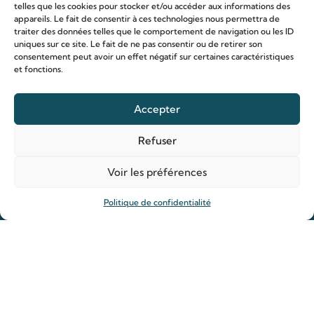
telles que les cookies pour stocker et/ou accéder aux informations des
appareils. Le fait de consentir à ces technologies nous permettra de
traiter des données telles que le comportement de navigation ou les ID
uniques sur ce site. Le fait de ne pas consentir ou de retirer son
Organiser ma venue
consentement peut avoir un effet négatif sur certaines caractéristiques
Horaires
et fonctions.
Agenda
Accepter
Hôtellerie des pèlerins
Organiser ma venue
Refuser
Anniversaire de mariage
Voir les préférences
Prier
Politique de confidentialité
Déposer une intention de prière
Allumer un cierge
Offrir une messe
Reliques des saints Louis et Zélie
Rejoindre la Famille de Louis et Zélie