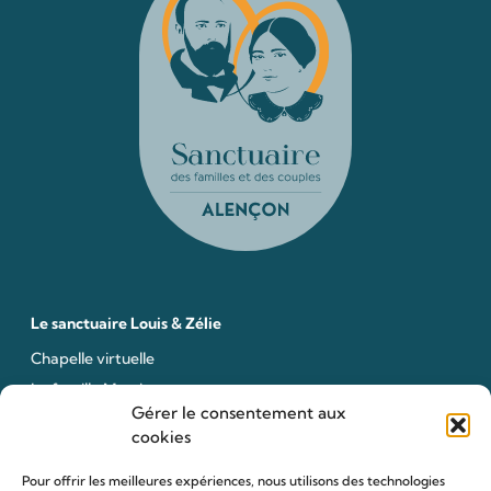
Le sanctuaire Louis & Zélie
Chapelle virtuelle
La famille Martin
Gérer le consentement aux
Les lieux de pèlerinage
cookies
Le sanctuaire Louis et Zélie
Soutenir le sanctuaire
Pour offrir les meilleures expériences, nous utilisons des technologies