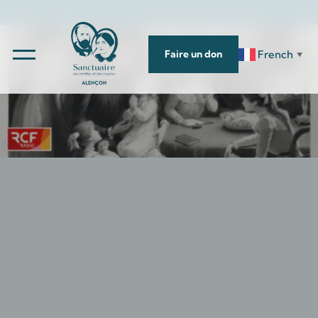
French
Faire un don
▼