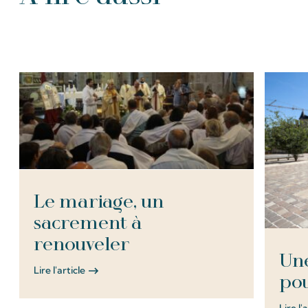
Tous les Articles
Le mariage, un
sacrement à
renouveler
Une
Lire l'article
pou
Lire l'