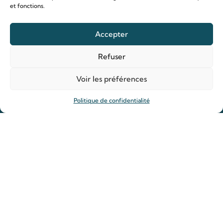
et fonctions.
Prier
Accepter
Déposer une intention de prière
Refuser
Allumer un cierge
Offrir une messe
Voir les préférences
Reliques des saints Louis et Zélie
Rejoindre la Famille de Louis et Zélie
Politique de confidentialité
Actualités
Guide spirituelle
Actualité du sanctuaire
Ligne d’écoute
Contact