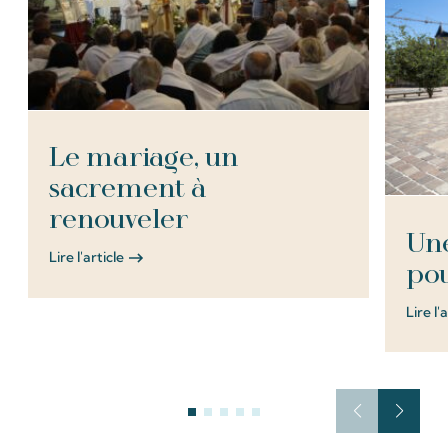
Le mariage, un
sacrement à
renouveler
Une
Lire l'article
pou
Lire l'