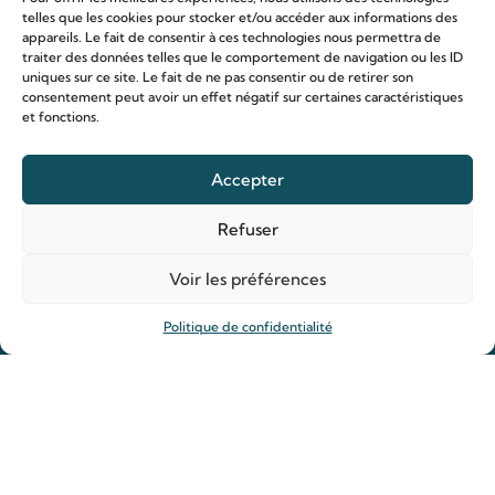
telles que les cookies pour stocker et/ou accéder aux informations des
Les lieux de pèlerinage
appareils. Le fait de consentir à ces technologies nous permettra de
Le sanctuaire Louis et Zélie
traiter des données telles que le comportement de navigation ou les ID
uniques sur ce site. Le fait de ne pas consentir ou de retirer son
Soutenir le sanctuaire
consentement peut avoir un effet négatif sur certaines caractéristiques
et fonctions.
Organiser ma venue
Accepter
Horaires
Refuser
Agenda
Hôtellerie des pèlerins
Voir les préférences
Organiser ma venue
Anniversaire de mariage
Politique de confidentialité
Prier
Déposer une intention de prière
Allumer un cierge