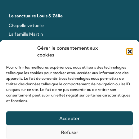
Le sanctuaire Louis & Zélie
Chapelle virtuelle
La famille Martin
Les lieux de pèlerinage
Gérer le consentement aux
Le sanctuaire Louis et Zélie
cookies
Soutenir le sanctuaire
Pour offrir les meilleures expériences, nous utilisons des technologies
telles que les cookies pour stocker et/ou accéder aux informations des
appareils. Le fait de consentir à ces technologies nous permettra de
Organiser ma venue
traiter des données telles que le comportement de navigation ou les ID
uniques sur ce site. Le fait de ne pas consentir ou de retirer son
Horaires
consentement peut avoir un effet négatif sur certaines caractéristiques
et fonctions.
Agenda
Hôtellerie des pèlerins
Accepter
Organiser ma venue
Anniversaire de mariage
Refuser