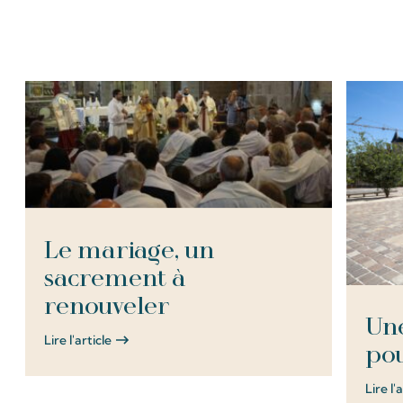
Tous les Articles
Le mariage, un
sacrement à
renouveler
Une
Lire l'article
pou
Lire l'