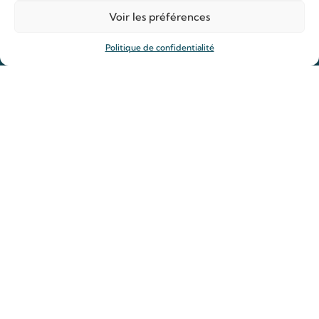
Voir les préférences
Prier
Politique de confidentialité
Déposer une intention de prière
Allumer un cierge
Offrir une messe
Reliques des saints Louis et Zélie
Rejoindre la Famille de Louis et Zélie
Actualités
Guide spirituelle
Actualité du sanctuaire
Ligne d’écoute
Contact