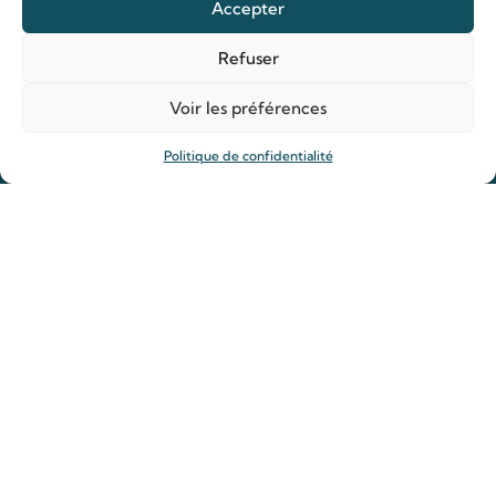
Accepter
Anniversaire de mariage
Refuser
Prier
Voir les préférences
Déposer une intention de prière
Politique de confidentialité
Allumer un cierge
Offrir une messe
Reliques des saints Louis et Zélie
Rejoindre la Famille de Louis et Zélie
Actualités
Guide spirituelle
Actualité du sanctuaire
Ligne d’écoute