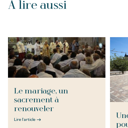
À lire aussi
Tous les Articles
Le mariage, un
sacrement à
renouveler
Une
Lire l'article
pou