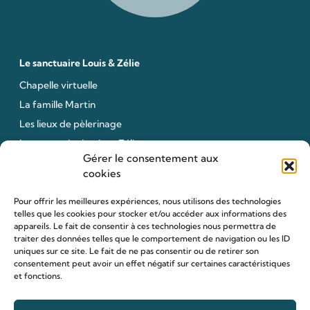
Le sanctuaire Louis & Zélie
Chapelle virtuelle
La famille Martin
Les lieux de pèlerinage
Le sanctuaire Louis et Zélie
Gérer le consentement aux
Soutenir le sanctuaire
cookies
Pour offrir les meilleures expériences, nous utilisons des technologies
telles que les cookies pour stocker et/ou accéder aux informations des
Organiser ma venue
appareils. Le fait de consentir à ces technologies nous permettra de
Horaires
traiter des données telles que le comportement de navigation ou les ID
uniques sur ce site. Le fait de ne pas consentir ou de retirer son
Agenda
consentement peut avoir un effet négatif sur certaines caractéristiques
Hôtellerie des pèlerins
et fonctions.
Organiser ma venue