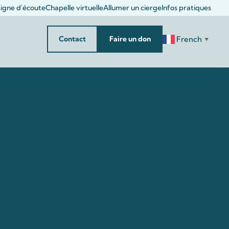
igne d'écoute
Chapelle virtuelle
Allumer un cierge
Infos pratiques
French
Contact
Faire un don
▼