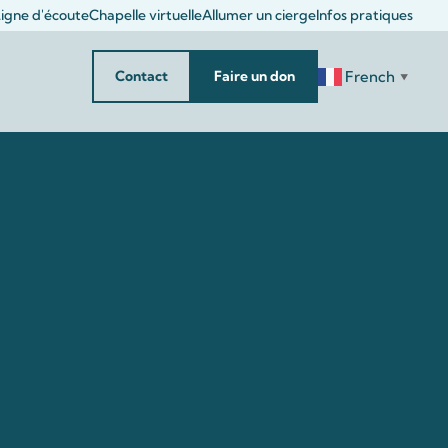
igne d'écoute
Chapelle virtuelle
Allumer un cierge
Infos pratiques
French
Contact
Faire un don
▼